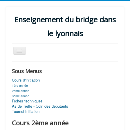
Enseignement du bridge dans
le lyonnais
Basculer
la
navigation
Accueil
Sous Menus
Perfectionnement
Cours d'Initiation
Initiation
1ère année
2ème année
Enseignants
3ème année
Fiches techniques
Annales
As de Trèfle - Coin des débutants
Tournoi Initiation
Quiz
Cours 2ème année
Projets