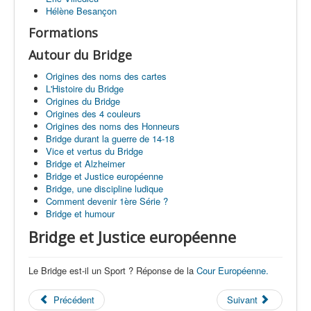
Label
Hélène Besançon
Formations
Arbitrage
Autour du Bridge
SDE/CFEB
Origines des noms des cartes
Liens
L'Histoire du Bridge
Origines du Bridge
Origines des 4 couleurs
Origines des noms des Honneurs
Bridge durant la guerre de 14-18
Vice et vertus du Bridge
Bridge et Alzheimer
Bridge et Justice européenne
Bridge, une discipline ludique
Comment devenir 1ère Série ?
Bridge et humour
Bridge et Justice européenne
Le Bridge est-il un Sport ? Réponse de la
Cour Européenne.
Précédent
Suivant