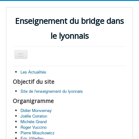
Enseignement du bridge dans
le lyonnais
Basculer
la
navigation
Accueil
Les Actualités
Perfectionnement
Objectif du site
Initiation
Site de l'enseignement du lyonnais
Organigramme
Enseignants
Didier Monvernay
Annales
Joëlle Coiraton
Michèle Grand
Quiz
Roger Vuccino
Pierre Moszkowicz
Projets
Eric Villedieu